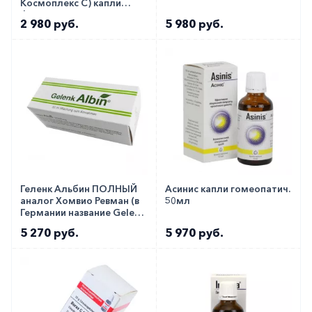
Космоплекс C) капли
флакон 30мл
2 980 руб.
5 980 руб.
Геленк Альбин ПОЛНЫЙ
Асинис капли гомеопатич.
аналог Хомвио Ревман (в
50мл
Германии название Gelenk
Albin) капли флак. 50мл
5 270 руб.
5 970 руб.