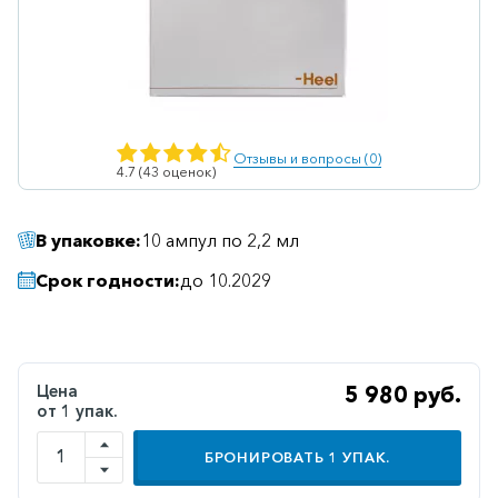
Ветеринарные
Витаминные
Гематологические
Гепатит
Отзывы и вопросы (0)
4.7 (43 оценок)
Гепатопротекторы
Гинекология
В упаковке:
10 ампул по 2,2 мл
Гомеопатические
Срок годности:
до 10.2029
Гормональные
Дерматологические
Диабетические
Цена
5 980 руб.
от 1 упак.
Желудочно-
кишечные
БРОНИРОВАТЬ
1
УПАК.
Иммунодепрессанты