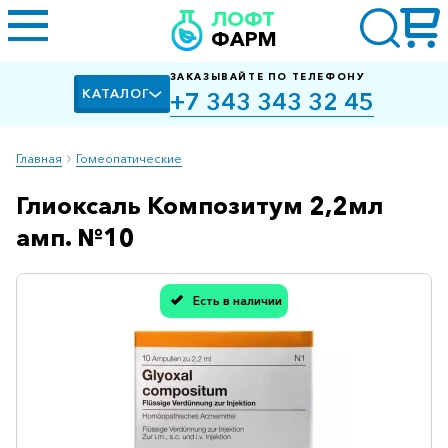
ЛОФТ
ФАРМ
ЗАКАЗЫВАЙТЕ ПО ТЕЛЕФОНУ
КАТАЛОГ
+7 343 343 32 45
Главная
Гомеопатические
Глиоксаль Композитум 2,2мл
Алкоголизм,
курение
амп. №10
Альцгеймера
болезнь
Есть в наличии
Спасибо, мы учли Вашу оценку!
Антибактериальные
Артроз
Биологически
активные
добавки