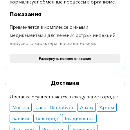
нормализует обменные процессы в организме.
Показания
Применяется в комплексе с иными
медикаментами для лечения острых инфекций
вирусного характера, воспалительных
заболеваний, а также онкологических патологий.
Развернуть полное описание
Противопоказания
Почти не имеет ограничений. Единственное
Доставка
противопоказание – индивидуальная
непереносимость составляющих средства.
Доставка осуществляется в следующие города:
Побочные эффекты
Москва
Санкт-Петербург
Анапа
Артём
В целом пациенты хорошо переносят лекарство.
Батайск
Белгород
Владивосток
Изредка врачи отмечают у пациентов появление
Владимир
Волгоград
Волжский