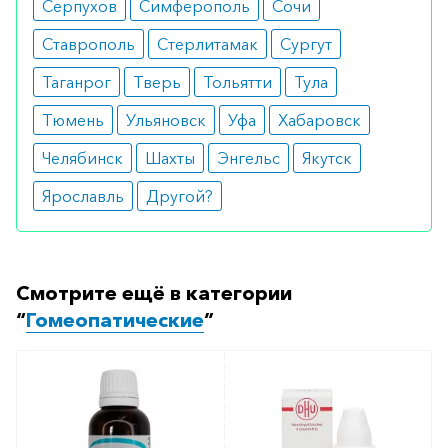
Серпухов
Симферополь
Сочи
проведении комплексной терапии.
Ставрополь
Стерлитамак
Сургут
Как оформить заказ?
Таганрог
Тверь
Тольятти
Тула
Вы можете заказать препарат с доставкой в
Тюмень
Ульяновск
Уфа
Хабаровск
аптеку-партнёра в вашем городе. Для этого Вы
Челябинск
Шахты
Энгельс
Якутск
можете оформить бронирование на сайте или
заказать по телефону
8 800 301 52 86
(бесплатно
Ярославль
Другой?
с любого телефона по РФ)
Смотрите ещё в категории
“
Гомеопатические
”