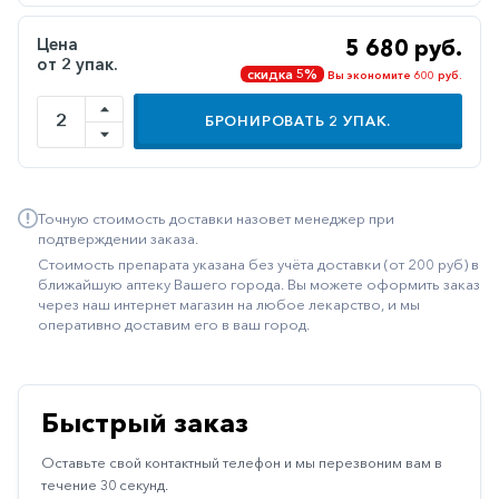
Иммуностимуляторы
Цена
5 680 руб.
от 2 упак.
Климактерические
скидка 5%
Вы экономите 600 руб.
Метаболизм
БРОНИРОВАТЬ
2
УПАК.
Минеральный
обмен
Наружные
Точную стоимость доставки назовет менеджер при
средства
подтверждении заказа.
Стоимость препарата указана без учёта доставки (от 200 руб) в
Неврологические
ближайшую аптеку Вашего города. Вы можете оформить заказ
через наш интернет магазин на любое лекарство, и мы
Остеопороз
оперативно доставим его в ваш город.
Офтальмология
Паркинсон
Быстрый заказ
Противоаллергические
Оставьте свой контактный телефон и мы перезвоним вам в
Противовирусные
течение 30 секунд.