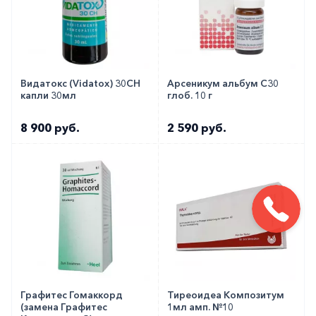
Видатокс (Vidatox) 30CH
Арсеникум альбум C30
капли 30мл
глоб. 10 г
8 900 руб.
2 590 руб.
Графитес Гомаккорд
Тиреоидеа Композитум
(замена Графитес
1мл амп. №10