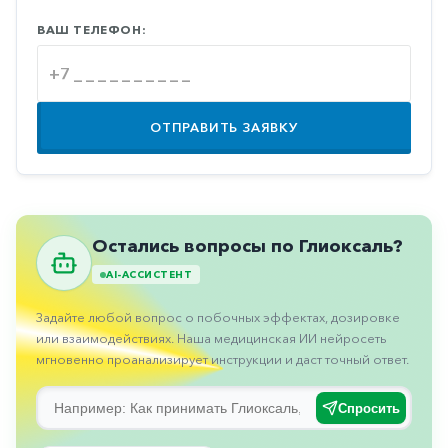
Противовоспалительные
ВАШ ТЕЛЕФОН:
Противогрибковые
Противоопухолевые
Противоподагрические
ОТПРАВИТЬ ЗАЯВКУ
Противорвотные
Противоэпилептические
Прочее
Остались вопросы по Глиоксаль?
Пульмонология
AI-АССИСТЕНТ
Сердечные
Задайте любой вопрос о побочных эффектах, дозировке
Сосудистые
или взаимодействиях. Наша медицинская ИИ нейросеть
мгновенно проанализирует инструкции и даст точный ответ.
Тромбозы
Урология
Спросить
Ухо-