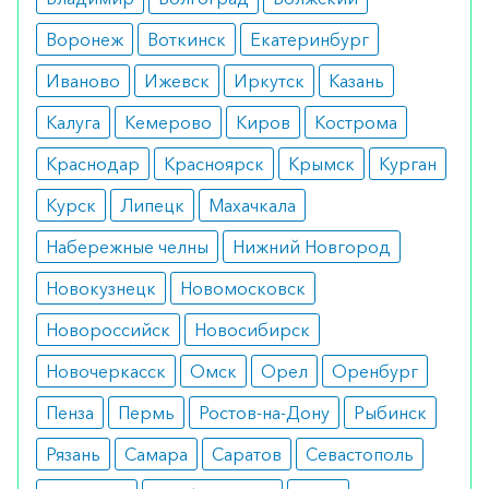
слабости, беспричинной усталости и тошноты.
Воронеж
Воткинск
Екатеринбург
Режим дозирования
Иваново
Ижевск
Иркутск
Казань
1-3 раза в неделю вводят инъекционно 1 ампулу
Калуга
Кемерово
Киров
Кострома
лекарства. Средний курс лечения составляет от
Краснодар
Красноярск
Крымск
Курган
8 инъекций.
Курск
Липецк
Махачкала
Особые указания
Набережные челны
Нижний Новгород
Медикамент может без опасений
Новокузнецк
Новомосковск
использоваться в период беременности или
кормления грудью. Детям можно для лечения
Новороссийск
Новосибирск
только по достижении 12 лет.
Новочеркасск
Омск
Орел
Оренбург
Медики о препарате
Пенза
Пермь
Ростов-на-Дону
Рыбинск
Врачи рекомендуют для устранения инфекций,
Рязань
Самара
Саратов
Севастополь
воспалений и злокачественных процессов при