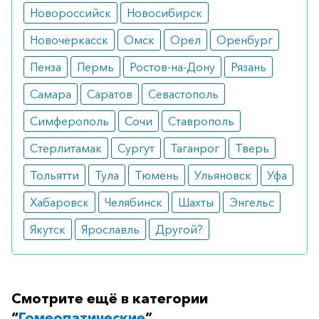
Вы можете заказать препарат с доставкой в
Новороссийск
Новосибирск
аптеку-партнёра в вашем городе. Для этого Вы
Новочеркасск
Омск
Орел
Оренбург
можете оформить бронирование на сайте или
Пенза
Пермь
Ростов-на-Дону
Рязань
заказать по телефону
8 800 301 52 86
(бесплатно
с любого телефона по РФ)
Самара
Саратов
Севастополь
Симферополь
Сочи
Ставрополь
Стерлитамак
Сургут
Таганрог
Тверь
Тольятти
Тула
Тюмень
Ульяновск
Уфа
Хабаровск
Челябинск
Шахты
Энгельс
Якутск
Ярославль
Другой?
Смотрите ещё в категории
“
Гомеопатические
”