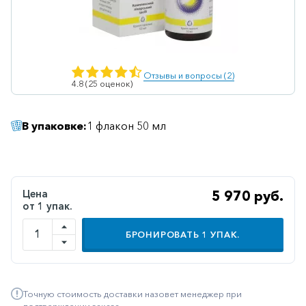
Ветеринарные
Витаминные
Гематологические
Отзывы и вопросы (2)
4.8 (25 оценок)
Гепатит
Гепатопротекторы
В упаковке:
1 флакон 50 мл
Гинекология
Гомеопатические
Гормональные
Цена
5 970 руб.
от 1 упак.
Дерматологические
Диабетические
БРОНИРОВАТЬ
1
УПАК.
Желудочно-
кишечные
Точную стоимость доставки назовет менеджер при
Иммунодепрессанты