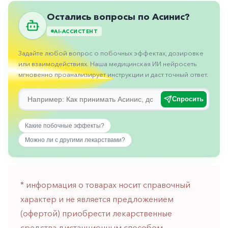
Противовоспалительные
Остались вопросы по Асинис?
Противогрибковые
AI-АССИСТЕНТ
Противоопухолевые
Задайте любой вопрос о побочных эффектах, дозировке
Противоподагрические
или взаимодействиях. Наша медицинская ИИ нейросеть
мгновенно проанализирует инструкции и даст точный ответ.
Противорвотные
Противоэпилептические
Спросить
Прочее
Какие побочные эффекты?
Пульмонология
Можно ли с другими лекарствами?
Сердечные
Сосудистые
* информация о товарах носит справочный
Тромбозы
характер и не является предложением
Урология
(офертой) приобрести лекарственные
Ухо-
средства дистанционным способом