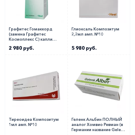
Графитес Гомаккорд
Глиоксаль Композитум
(замена Графитес
2,2мл амп. №10
Космоплекс C) капли
флакон 30мл
2 980 руб.
5 980 руб.
Тиреоидеа Композитум
Геленк Альбин ПОЛНЫЙ
1мл амп. №10
аналог Хомвио Ревман (в
Германии название Gelenk
Albin) капли флак. 50мл