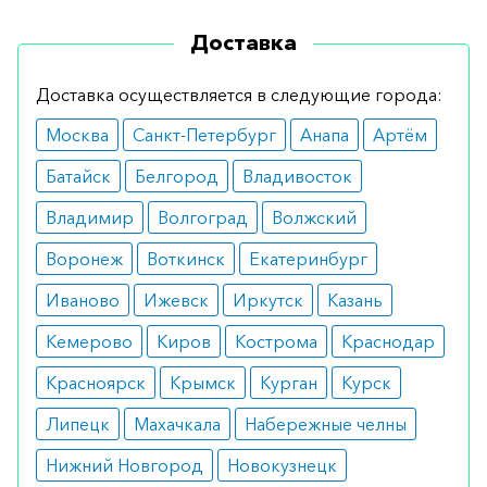
применяется 6–8 раз в сутки на протяжении 1–2
Доставка
недель. При хронических состояниях – 3 раза в
сутки на протяжении 1–2 месяцев.
Доставка осуществляется в следующие города:
Показания
Москва
Санкт-Петербург
Анапа
Артём
риносинуситы;
Батайск
Белгород
Владивосток
средние отиты;
ларинготрахеиты.
Владимир
Волгоград
Волжский
Противопоказания
Воронеж
Воткинск
Екатеринбург
гиперчувствительность к препарату или
Иваново
Ижевск
Иркутск
Казань
его компонентам.
Кемерово
Киров
Кострома
Краснодар
Побочные реакции
Красноярск
Крымск
Курган
Курск
Не выявлены.
Липецк
Махачкала
Набережные челны
Как оформить заказ?
Нижний Новгород
Новокузнецк