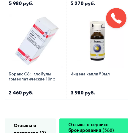
5 980 руб.
5 270 руб.
Боракс C6 :: глобулы
Инцена капли 50мл
гомеопатические 10г ::
2 460 руб.
3 980 руб.
Отзывы о сервисе
Отзывы о
бронирования (568)
препарате (2)