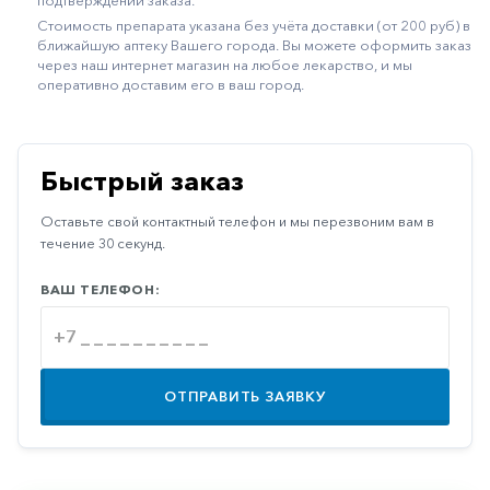
подтверждении заказа.
Иммуностимуляторы
Стоимость препарата указана без учёта доставки (от 200 руб) в
ближайшую аптеку Вашего города. Вы можете оформить заказ
Климактерические
через наш интернет магазин на любое лекарство, и мы
оперативно доставим его в ваш город.
Метаболизм
Минеральный
обмен
Быстрый заказ
Наружные
Оставьте свой контактный телефон и мы перезвоним вам в
средства
течение 30 секунд.
Неврологические
ВАШ ТЕЛЕФОН:
Остеопороз
Офтальмология
Паркинсон
ОТПРАВИТЬ ЗАЯВКУ
Противоаллергические
Противовирусные