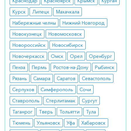
брекет-систем и виниров.
Краснодар
Красноярск
Крымск
Курган
Курск
Липецк
Махачкала
Противопоказания
Набережные челны
Нижний Новгород
Перед использованием звуковой щетки следует
проконсультироваться со стоматологом.
Новокузнецк
Новомосковск
Новороссийск
Новосибирск
Побочные эффекты
Новочеркасск
Омск
Орел
Оренбург
В случае следования инструкции производителя
Пенза
Пермь
Ростов-на-Дону
Рыбинск
по применению щетки нежелательных реакций
не возникает. Инновационная щетка бережно
Рязань
Самара
Саратов
Севастополь
обрабатывает ткани зубов и десна, не вызывая
Серпухов
Симферополь
Сочи
повреждений и дискомфорта.
Ставрополь
Стерлитамак
Сургут
Режим дозирования
Таганрог
Тверь
Тольятти
Тула
Перед чисткой зубов необходимо выставить
Тюмень
Ульяновск
Уфа
Хабаровск
подходящий режим: Start, Clean или Smile. Через