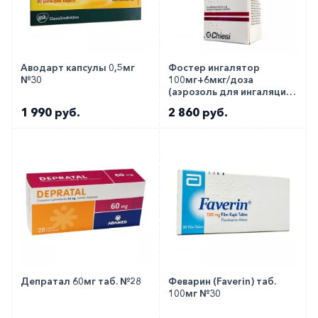
Аводарт капсулы 0,5мг
Фостер ингалятор
№30
100мг+6мкг/доза
(аэрозоль для ингаляций)
№120
1 990 руб.
2 860 руб.
Депратал 60мг таб. №28
Феварин (Faverin) таб.
100мг №30