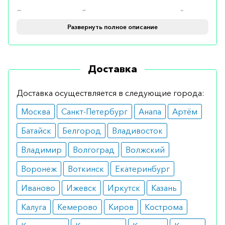
Электрощетка обеспечивает комплексный
эффект – удаляет частицы пищи с поверхности
Развернуть полное описание
моляров, в промежутках между зубами и в
десневых карманах. Очищение выполняется
Доставка
благодаря одновременному механическому и
гидродинамическому воздействию.
Доставка осуществляется в следующие города:
Показания
Москва
Санкт-Петербург
Анапа
Артём
Curaprox Hydrosonic рекомендуется для
Батайск
Белгород
Владивосток
ежедневной чистки ротовой полости.
Владимир
Волгоград
Волжский
Устройство отлично подходит пациентам с
Воронеж
Воткинск
Екатеринбург
оголенными зубными шейками, десневыми
карманами и повышенной чувствительностью
Иваново
Ижевск
Иркутск
Казань
эмали. Допускается применение при наличии
Калуга
Кемерово
Киров
Кострома
мостовидных протезов, имплантатов, коронок,