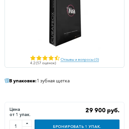
Ветеринарные
Витаминные
Гематологические
Гепатит
Гепатопротекторы
Гинекология
Отзывы и вопросы (0)
4.2 (57 оценок)
Гомеопатические
Гормональные
В упаковке:
1 зубная щетка
Дерматологические
Диабетические
Цена
Желудочно-
29 900 руб.
от 1 упак.
кишечные
Иммунодепрессанты
БРОНИРОВАТЬ
1
УПАК.