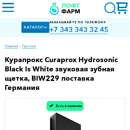
ЛОФТ
ФАРМ
ЗАКАЗЫВАЙТЕ ПО ТЕЛЕФОНУ
КАТАЛОГ
+7 343 343 32 45
Главная
Прочее
Курапрокс Curaprox Hydrosonic
Алкоголизм,
курение
Black Is White звуковая зубная
Альцгеймера
щетка, BIW229 поставка
болезнь
Германия
Антибактериальные
Артроз
Есть в наличии
Спасибо, мы учли Вашу оценку!
Биологически
активные
добавки