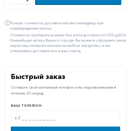
Иммуностимуляторы
Климактерические
Точную стоимость доставки назовет менеджер при
Метаболизм
подтверждении заказа.
Стоимость препарата указана без учёта доставки (от 200 руб) в
Минеральный
ближайшую аптеку Вашего города. Вы можете оформить заказ
обмен
через наш интернет магазин на любое лекарство, и мы
оперативно доставим его в ваш город.
Наружные
средства
Неврологические
Быстрый заказ
Остеопороз
Оставьте свой контактный телефон и мы перезвоним вам в
Офтальмология
течение 30 секунд.
Паркинсон
ВАШ ТЕЛЕФОН:
Противоаллергические
Противовирусные