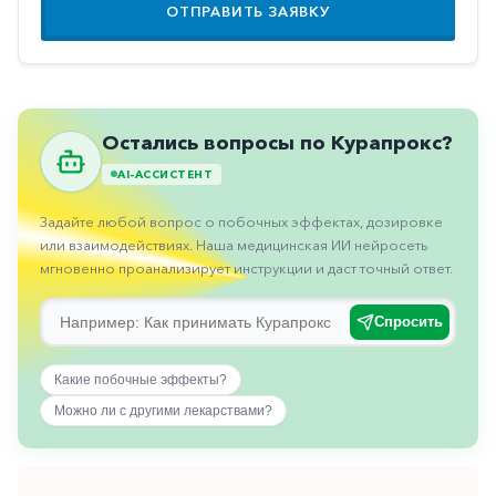
Противовоспалительные
ОТПРАВИТЬ ЗАЯВКУ
Противогрибковые
Противоопухолевые
Противоподагрические
Остались вопросы по Курапрокс?
Противорвотные
AI-АССИСТЕНТ
Противоэпилептические
Задайте любой вопрос о побочных эффектах, дозировке
или взаимодействиях. Наша медицинская ИИ нейросеть
Прочее
мгновенно проанализирует инструкции и даст точный ответ.
Пульмонология
Спросить
Сердечные
Сосудистые
Какие побочные эффекты?
Тромбозы
Можно ли с другими лекарствами?
Урология
Ухо-